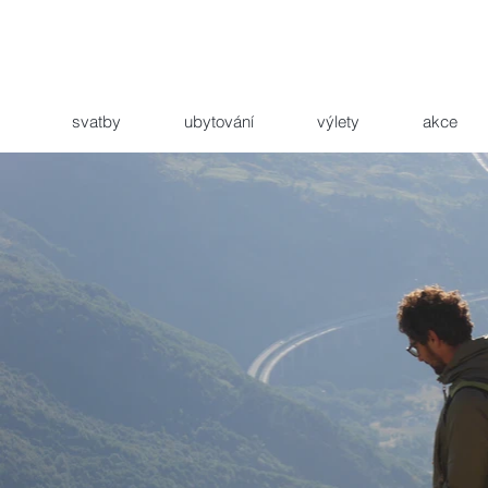
svatby
ubytování
výlety
akce