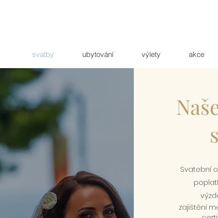
svatby
ubytování
výlety
akce
Naše
Svatební 
poplat
výzd
zajištění 
certi